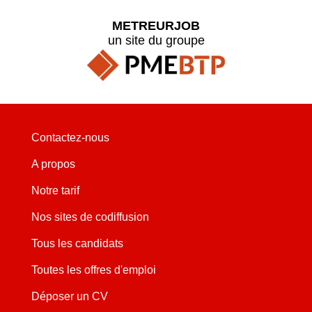
METREURJOB
un site du groupe
Contactez-nous
A propos
Notre tarif
Nos sites de codiffusion
Tous les candidats
Toutes les offres d'emploi
Déposer un CV