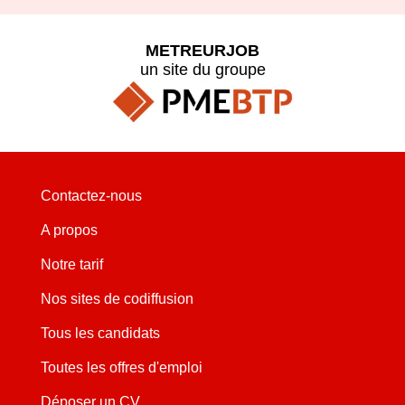
METREURJOB
un site du groupe
Contactez-nous
A propos
Notre tarif
Nos sites de codiffusion
Tous les candidats
Toutes les offres d'emploi
Déposer un CV