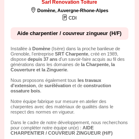
Sarl Renovation Toiture
Domène
,
Auvergne-Rhone-Alpes
CDI
Aide charpentier / couvreur zingueur (H/F)
Installée à
Domène
(Isère) dans la proche banlieue de
Grenoble, l'entreprise
SRT Charpente
, créé en 1989,
dispose
depuis 37 ans
d'un savoir-faire acquis au fil des
générations dans les domaines de
la Charpente, la
Couverture et la Zinguerie
.
Nous proposons également tous
les travaux
d'extension
, de
surélévation
et de
construction
ossature bois
.
Notre équipe fabrique sur mesure en atelier des
charpentes avec des matériaux de qualités dans le
respect des normes en vigueur.
Dans le cadre de notre développement, nous recherchons
pour compléter notre équipe un(e) :
AIDE
CHARPENTIER / COUVREUR ZINGUEUR (H/F)