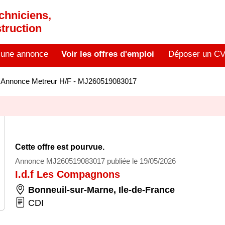
chniciens,
truction
 une annonce
Voir les offres d'emploi
Déposer un C
>
Annonce Metreur H/F - MJ260519083017
Cette offre est pourvue.
Annonce MJ260519083017 publiée le 19/05/2026
I.d.f Les Compagnons
Bonneuil-sur-Marne
,
Ile-de-France
CDI