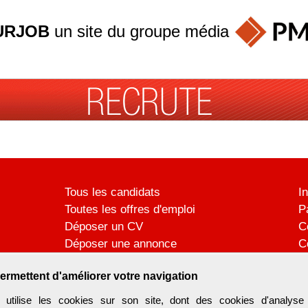
URJOB
un site du groupe
média
Tous les candidats
I
Toutes les offres d'emploi
P
Déposer un CV
C
Déposer une annonce
C
Témoignages utilisateurs
P
ermettent d'améliorer votre navigation
ilise les cookies sur son site, dont des cookies d'analyse 