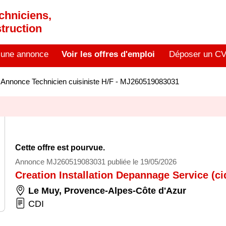
chniciens,
truction
 une annonce
Voir les offres d'emploi
Déposer un C
>
Annonce Technicien cuisiniste H/F - MJ260519083031
Cette offre est pourvue.
Annonce MJ260519083031 publiée le 19/05/2026
Creation Installation Depannage Service (ci
Le Muy
,
Provence-Alpes-Côte d'Azur
CDI