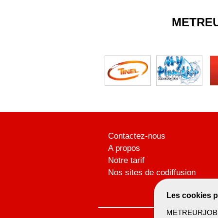
METRE
Contactez-nous
A propos
Notre tarif
Nos sites de codiffusion
Les cookies p
METREURJOB ut