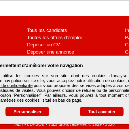
Tous les candidats
I
Toutes les offres d'emploi
P
Déposer un CV
C
Déposer une annonce
C
Témoignages utilisateurs
P
ermettent d'améliorer votre navigation
ilise les cookies sur son site, dont des cookies d'analyse 
e navigation sur ce site, vous acceptez notre utilisation de cookies,
e de confidentialité
pour vous proposer des services adaptés à vos cent
tistiques de visites. Vous pouvez choisir de refuser ou de personnal
 bouton "Personnaliser". Par ailleurs, vous pouvez à tout moment c
aramètres des cookies" situé en bas de page.
Personnaliser
Tout accepter
METREURJOB
-
Tous droits réservés © 1999 - 2026