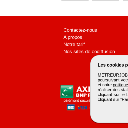
Contactez-nous
A propos
Notre tarif
Nos sites de codiffusion
Les cookies p
METREURJOB ut
poursuivant votr
et notre
politiqu
réaliser des sta
cliquant sur le
cliquant sur "P