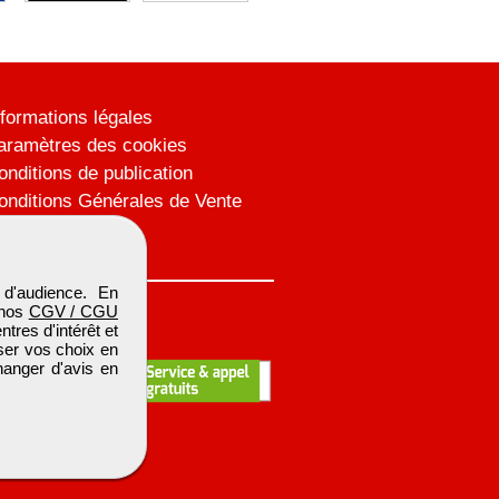
nformations légales
aramètres des cookies
onditions de publication
onditions Générales de Vente
lan du site
d'audience. En
 nos
CGV / CGU
res d'intérêt et
iser vos choix en
hanger d'avis en