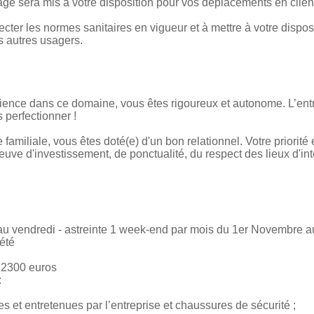
é sera mis à votre disposition pour vos déplacements en clien
er les normes sanitaires en vigueur et à mettre à votre disposi
es autres usagers.
ience dans ce domaine, vous êtes rigoureux et autonome. L’entr
 perfectionner !
e familiale, vous êtes doté(e) d'un bon relationnel. Votre priorité e
reuve d'investissement, de ponctualité, du respect des lieux d'int
i au vendredi - astreinte 1 week-end par mois du 1er Novembre 
’été
à 2300 euros
:
es et entretenues par l’entreprise et chaussures de sécurité ;