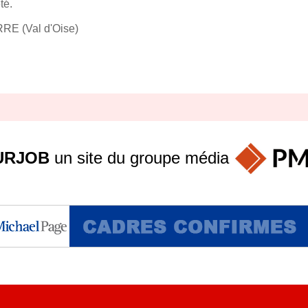
té.
RRE (Val d'Oise)
URJOB
un site du groupe
média