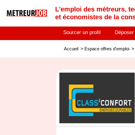
L'emploi des métreurs, te
et économistes de la cons
Sourcer un profil
Déposer
Accueil
>
Espace offres d'emploi