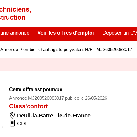
chniciens,
truction
 une annonce
Voir les offres d'emploi
Déposer un C
>
Annonce Plombier chauffagiste polyvalent H/F - MJ260526083017
Cette offre est pourvue.
Annonce MJ260526083017 publiée le 26/05/2026
Class'confort
Deuil-la-Barre
,
Ile-de-France
CDI