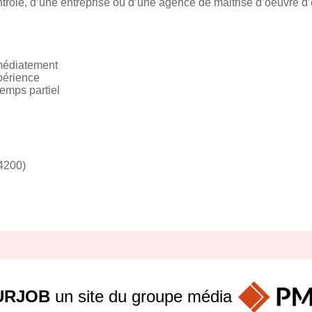
rôle, d’une entreprise ou d’une agence de maitrise d’oeuvre d
mmédiatement
périence
temps partiel
94200)
URJOB
un site du groupe
média