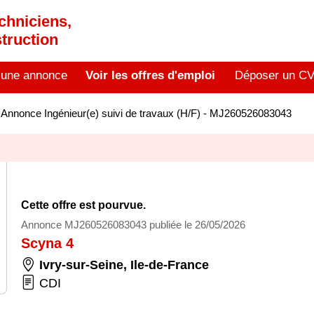
chniciens,
truction
 une annonce
Voir les offres d'emploi
Déposer un C
>
Annonce Ingénieur(e) suivi de travaux (H/F) - MJ260526083043
Cette offre est pourvue.
Annonce MJ260526083043 publiée le 26/05/2026
Scyna 4
Ivry-sur-Seine
,
Ile-de-France
CDI