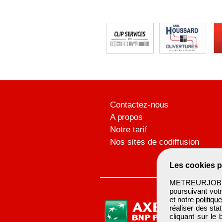
Contactez-nous
A propos
Notre tarif
Nos sites de codiffusion
Les cookies p
METREURJOB ut
poursuivant votr
et notre
politiqu
réaliser des sta
cliquant sur le