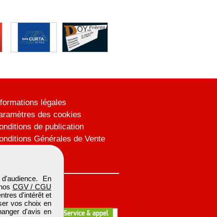
nformations légales
aramètres des cookies
onditions de publication
onditions Générales de Vente
lan du site
d'audience. En
 nos
CGV / CGU
res d'intérêt et
iser vos choix en
hanger d'avis en