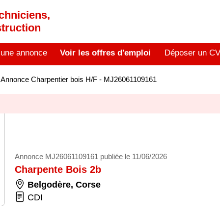
chniciens,
truction
 une annonce
Voir les offres d'emploi
Déposer un C
>
Annonce Charpentier bois H/F - MJ26061109161
Annonce MJ26061109161 publiée le 11/06/2026
Charpente Bois 2b
Belgodère
,
Corse
CDI