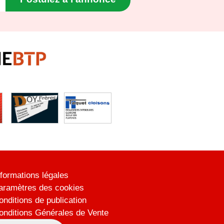
nformations légales
aramètres des cookies
onditions de publication
onditions Générales de Vente