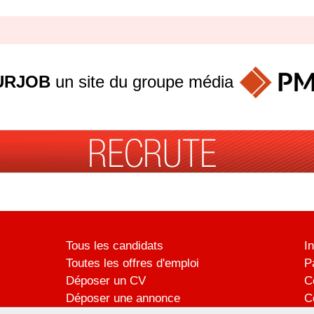
URJOB
un site du groupe
média
Tous les candidats
I
Toutes les offres d'emploi
P
Déposer un CV
C
Déposer une annonce
C