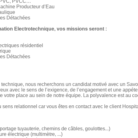
id PVC, PVCC…
achine Producteur d’Eau
raulique
ces Détachées
mation Electrotechnique, vos missions seront :
ctriques résidentiel
trique
ces Détachées
technique, nous recherchons un candidat motivé avec un Savoi
eux avec le sens de l’exigence, de l’engagement et une appét
 votre place au sein de notre équipe. La polyvalence est au coe
sens relationnel car vous êtes en contact avec le client Hospit
upportage tuyauterie, chemins de câbles, goulottes...)
re électrique (multimètre, ...)