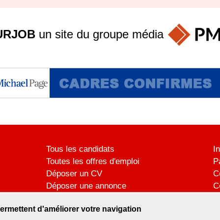
URJOB
un site du groupe
média
Tous les candidats
I
Toutes les offres d'emploi
P
Déposer un CV
C
Déposer une annonce
C
Témoignages utilisateurs
P
ermettent d'améliorer votre navigation