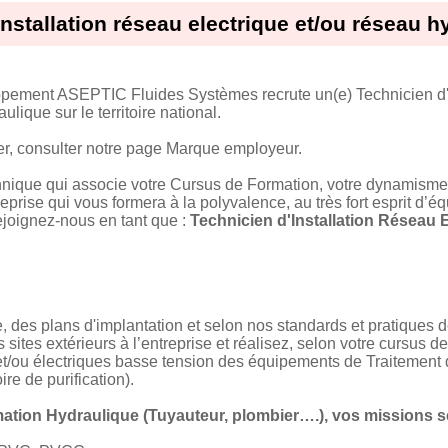
installation réseau electrique et/ou réseau h
pement ASEPTIC Fluides Systèmes recrute un(e) Technicien d'
lique sur le territoire national.
ier, consulter notre page Marque employeur.
ique qui associe votre Cursus de Formation, votre dynamisme et 
prise qui vous formera à la polyvalence, au très fort esprit d’é
ejoignez-nous en tant que :
Technicien d'Installation Réseau 
e, des plans d'implantation et selon nos standards et pratiques 
 sites extérieurs à l’entreprise et réalisez, selon votre cursus d
t/ou électriques basse tension des équipements de Traitement
re de purification).
mation Hydraulique (Tuyauteur, plombier….), vos missions s