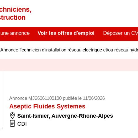
chniciens,
truction
 une annonce
Voir les offres d'emploi
Déposer un C
>
Annonce Technicien d'installation réseau electrique et/ou réseau h
Annonce MJ26061109190 publiée le 11/06/2026
Aseptic Fluides Systemes
Saint-Ismier
,
Auvergne-Rhone-Alpes
CDI