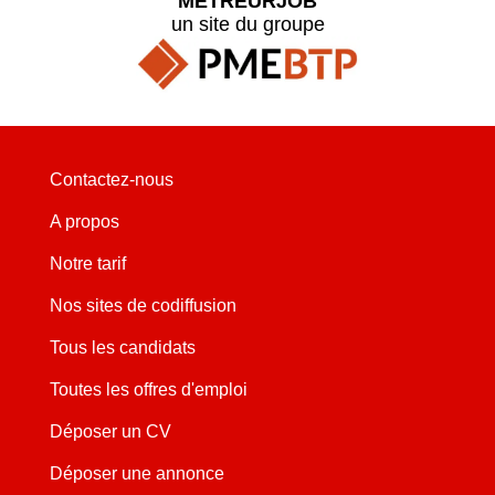
METREURJOB
un site du groupe
Contactez-nous
A propos
Notre tarif
Nos sites de codiffusion
Tous les candidats
Toutes les offres d'emploi
Déposer un CV
Déposer une annonce