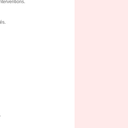
interventions.
és.
.