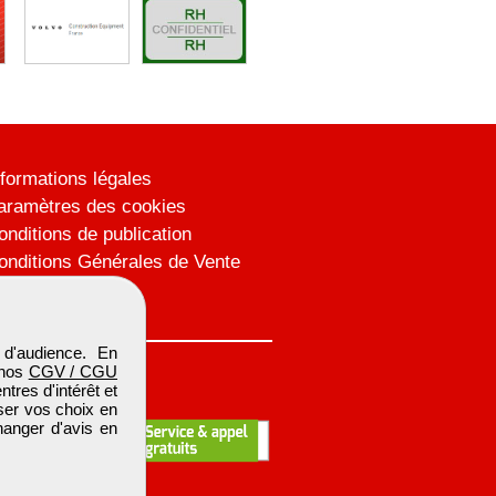
nformations légales
aramètres des cookies
onditions de publication
onditions Générales de Vente
lan du site
d'audience. En
 nos
CGV / CGU
res d'intérêt et
iser vos choix en
hanger d'avis en