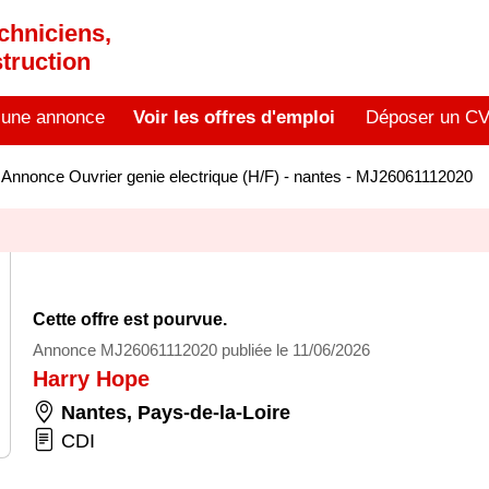
chniciens,
truction
 une annonce
Voir les offres d'emploi
Déposer un C
>
Annonce Ouvrier genie electrique (H/F) - nantes - MJ26061112020
Cette offre est pourvue.
Annonce MJ26061112020 publiée le 11/06/2026
Harry Hope
Nantes
,
Pays-de-la-Loire
CDI