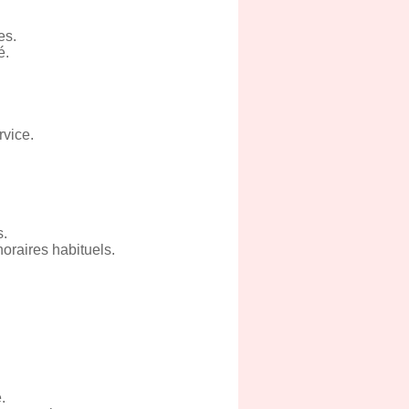
es.
é.
rvice.
s.
horaires habituels.
.