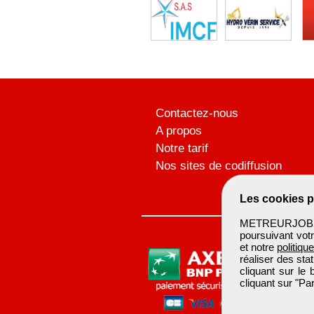
Contactez-nous
A propos
Notre tarif
Nos sites de codiffusion
Les cookies p
METREURJOB ut
poursuivant votr
et notre
politiqu
réaliser des sta
cliquant sur le
cliquant sur "P