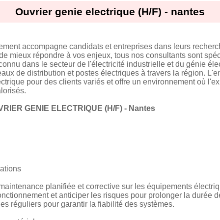
Ouvrier genie electrique (H/F) - nantes
tement accompagne candidats et entreprises dans leurs recherc
 de mieux répondre à vos enjeux, tous nos consultants sont spéci
connu dans le secteur de l'électricité industrielle et du génie éle
seaux de distribution et postes électriques à travers la région. L'e
trique pour des clients variés et offre un environnement où l'ex
lorisés.
RIER GENIE ELECTRIQUE (H/F) - Nantes
lations
maintenance planifiée et corrective sur les équipements électri
fonctionnement et anticiper les risques pour prolonger la durée de
les réguliers pour garantir la fiabilité des systèmes.