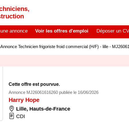
chniciens,
truction
 une annonce
Voir les offres d'emploi
Déposer un C
>
Annonce Technicien frigoriste froid commercial (H/F) - lille - MJ260
Cette offre est pourvue.
Annonce MJ26061616260 publiée le 16/06/2026
Harry Hope
Lille
,
Hauts-de-France
CDI