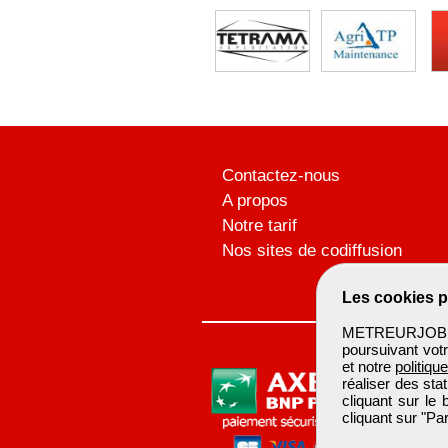
Contactez-nous
A propos
Notre tarif
Nos sites de codiffusion
Les cookies p
METREURJOB ut
poursuivant votr
et notre
politiqu
réaliser des sta
cliquant sur le
cliquant sur "P