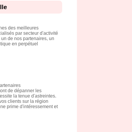
lle
hes des meilleures
alisés par secteur d'activité
 un de nos partenaires, un
étique en perpétuel
artenaires
ront de dépanner les
essite la tenue d'astreintes.
os clients sur la région
une prime d'intéressement et