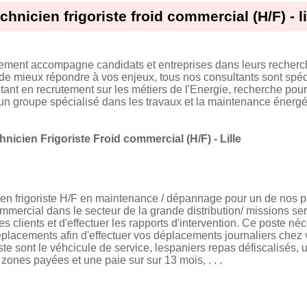
chnicien frigoriste froid commercial (H/F) - li
tement accompagne candidats et entreprises dans leurs recherc
 de mieux répondre à vos enjeux, tous nos consultants sont spéci
t en recrutement sur les métiers de l'Energie, recherche pour
r un groupe spécialisé dans les travaux et la maintenance énerg
hnicien Frigoriste Froid commercial (H/F) - Lille
en frigoriste H/F en maintenance / dépannage pour un de nos p
ommercial dans le secteur de la grande distribution/ missions se
les clients et d'effectuer les rapports d'intervention. Ce poste néc
placements afin d'effectuer vos déplacements journaliers chez v
te sont le véhcicule de service, lespaniers repas défiscalisés, 
 zones payées et une paie sur sur 13 mois, . . .