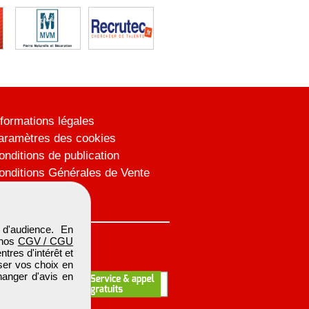
nformations légales
aramètres des cookies
onditions de publication
onditions Générales de Vente
lan du site
d'audience. En
 nos
CGV / CGU
res d'intérêt et
iser vos choix en
hanger d'avis en