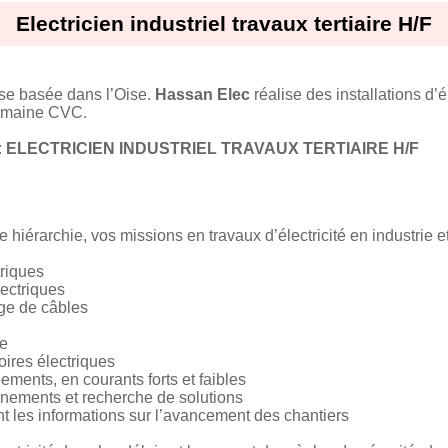
Electricien industriel travaux tertiaire H/F
ise basée dans l’Oise.
Hassan Elec
réalise des installations d’él
 domaine CVC.
:
ELECTRICIEN INDUSTRIEL TRAVAUX TERTIAIRE H/F
 hiérarchie, vos missions en travaux d’électricité en industrie et 
triques
lectriques
age de câbles
ue
ires électriques
ments, en courants forts et faibles
nnements et recherche de solutions
 les informations sur l’avancement des chantiers