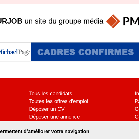
URJOB
un site du groupe
média
Tous les candidats
I
Toutes les offres d'emploi
P
Déposer un CV
C
Déposer une annonce
C
Témoignages utilisateurs
P
ermettent d'améliorer votre navigation