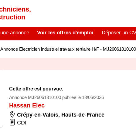
chniciens,
truction
 une annonce
Voir les offres d'emploi
Déposer un C
>
Annonce Electricien industriel travaux tertiaire H/F - MJ26061810100
Cette offre est pourvue.
Annonce MJ26061810100 publiée le 18/06/2026
Hassan Elec
Crépy-en-Valois
,
Hauts-de-France
CDI